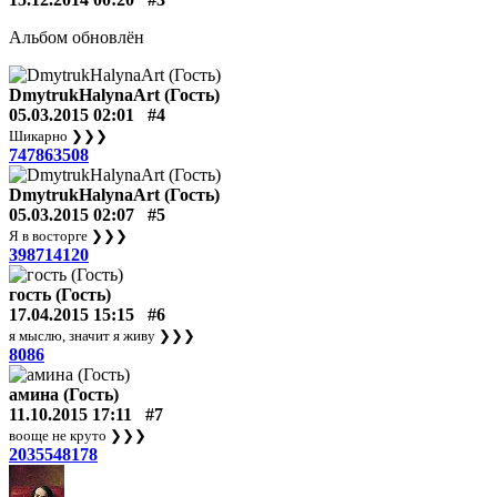
Альбом обновлён
DmytrukHalynaArt (Гость)
05.03.2015 02:01
#4
Шикарно
❯❯❯
747863508
DmytrukHalynaArt (Гость)
05.03.2015 02:07
#5
Я в восторге
❯❯❯
398714120
гость (Гость)
17.04.2015 15:15
#6
я мыслю, значит я живу
❯❯❯
8086
амина (Гость)
11.10.2015 17:11
#7
вооще не круто
❯❯❯
2035548178