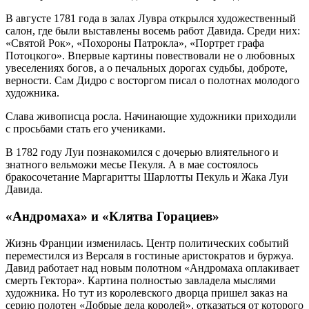
В августе 1781 года в залах Лувра открылся художественный
салон, где были выставлены восемь работ Давида. Среди них:
«Святой Рок», «Похороны Патрокла», «Портрет графа
Потоцкого». Впервые картины повествовали не о любовных
увеселениях богов, а о печальных дорогах судьбы, доброте,
верности. Сам Дидро с восторгом писал о полотнах молодого
художника.
Слава живописца росла. Начинающие художники приходили
с просьбами стать его учениками.
В 1782 году Луи познакомился с дочерью влиятельного и
знатного вельможи месье Пекуля. А в мае состоялось
бракосочетание Маргаритты Шарлотты Пекуль и Жака Луи
Давида.
«Андромаха» и «Клятва Горациев»
Жизнь Франции изменилась. Центр политических событий
переместился из Версаля в гостиные аристократов и буржуа.
Давид работает над новым полотном «Андромаха оплакивает
смерть Гектора». Картина полностью завладела мыслями
художника. Но тут из королевского дворца пришел заказ на
серию полотен «Добрые дела королей», отказаться от которого