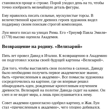
становился проще и строже. Порой уходил день на то, чтобы
точно изобразить мельчайшую деталь фигуры.
Ему нравилось писать сильные, мускулистые торсы. В
величественной красоте древних героев художник видел
поддержку своим поискам строгой композиции.
Луи много писал на улицах Рима. Его «Триумф Павла Эмиля»
(1778) высоко оценила Академия.
Возвращение на родину. «Велизарий»
Пять лет провел Давид в Италии. К возвращению в Академию
он подготовил эскизы своей будущей картины «Велизарий».
Для того, чтобы выставлять свои полотна в салонах, Давиду
было необходимо получить первое академическое звание,
быть «причисленным к академии». Все помыслы художника
сосредоточились на картине, где он впервые решил
обнародовать идеи, рожденные кропотливым изучением
древности. Велизарий на полотне Давида сидит на камне. Он
слеп и не видит мира, а лишь прислушивается к нему.
Совет академии единогласно одобрил картину, и Жак Луи
стал «причисленным к академии», чего упорно добивался.