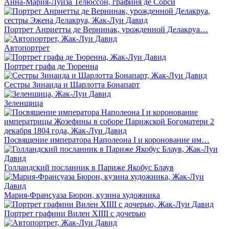
Анна-Мария-Луиза Телюссон, графиня де Сорси
Портрет Анриетты де Вернинак, урожденной Делакруа…
Автопортрет
Портрет графа де Тюренна
Сестры Зинаида и Шарлотта Бонапарт
Зеленщица
Посвящение императора Наполеона I и коронование им…
Голландский посланник в Париже Якобус Блаув
Мария-Франсуаза Бюрон, кузина художника
Портрет графини Вилен XIIII с дочерью