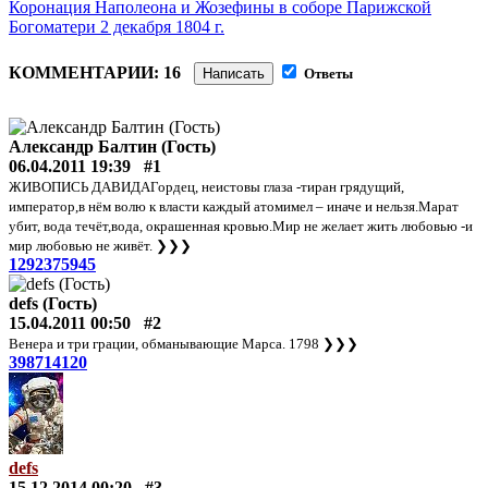
Коронация Наполеона и Жозефины в соборе Парижской
Богоматери 2 декабря 1804 г.
КОММЕНТАРИИ: 16
Написать
Ответы
Александр Балтин (Гость)
06.04.2011 19:39
#1
ЖИВОПИСЬ ДАВИДАГордец, неистовы глаза -тиран грядущий,
император,в нём волю к власти каждый атомимел – иначе и нельзя.Марат
убит, вода течёт,вода, окрашенная кровью.Мир не желает жить любовью -и
мир любовью не живёт.
❯❯❯
1292375945
defs (Гость)
15.04.2011 00:50
#2
Венера и три грации, обманывающие Марса. 1798
❯❯❯
398714120
defs
15.12.2014 00:20
#3