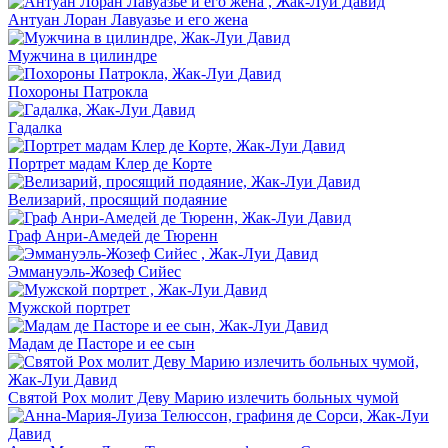
Антуан Лоран Лавуазье и его жена
Мужчина в цилиндре
Похороны Патрокла
Гадалка
Портрет мадам Клер де Корте
Велизарий, просящий подаяние
Граф Анри-Амедей де Тюренн
Эммануэль-Жозеф Сийес
Мужской портрет
Мадам де Пасторе и ее сын
Святой Рох молит Деву Марию излечить больных чумой