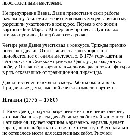
прославленными мастерами.
Не предупредив Вьена, Давид предоставил свои работы
начальству Академии. Через несколько месяцев занятий ему
разрешили участвовать в конкурсе. Первая в его жизни
картина «Бой Марса с Минервой» принесла Луи только
вторую премию. Давид был разочарован.
Четыре раза Давид участвовал в конкурсе. Трижды премию
получали другие. От отчаяния спасали упорство и
приобретенное с годами мастерство. В 1774 году картина
«Антиох, сын Селевка» принесла Давиду долгожданную
победу. Он написал картину по–новому: расположил фигуры
в ряд, отказавшись от традиционной пирамиды.
Давид постепенно входил в моду. Работы было много.
Придворные дамы, высший свет заказывали портреты.
Италия (1775 – 1780)
В Риме Давид получил разрешение на посещение галерей,
которые были закрыты для обычных любителей живописи. В
Ватикане он изучает картины Караваджо, Рафаэля. Делает
карандашные наброски с античных скульптур. В его комнате
не оставалось места для законченных работ. Рисунок