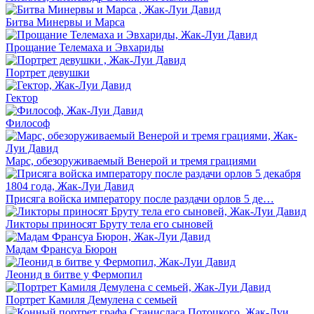
Битва Минервы и Марса
Прощание Телемаха и Эвхариды
Портрет девушки
Гектор
Философ
Марс, обезоруживаемый Венерой и тремя грациями
Присяга войска императору после раздачи орлов 5 де…
Ликторы приносят Бруту тела его сыновей
Мадам Франсуа Бюрон
Леонид в битве у Фермопил
Портрет Камиля Демулена с семьей