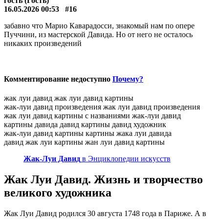
гость (Гость)
16.05.2026 00:53
#16
забавно что Марио Каварадосси, знакомый нам по опере
Пуччини, из мастерской Давида. Но от него не осталось
никаких произведений
Комментирование недоступно
Почему?
жак луи давид
жак луи давид картины
жак-луи давид произведения
жак луи давид произведения
жак луи давид картины с названиями
жак-луи давид
картины давида
давид картины
давид художник
жак-луи давид картины
картины жака луи давида
давид жак луи картины
жан луи давид картины
Жак-Луи Давид
в Энциклопедии искусств
Жак Луи Давид. Жизнь и творчество
великого художника
Жак Луи Давид родился 30 августа 1748 года в Париже. А в