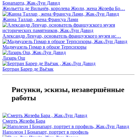
Жюльетта де Вильнёв, королева Жюли, жена Жозефа Бо…
Жанна Таллар , жена Франсуа Лами
Александр Ленуар, основатель французского музея ис…
Мадмуазель Гимар в образе Терпсихоры
Лазарь Ош
Бертран Барер де Вьёзак
Рисунки, эскизы, незавершённые
работы
Смерть Жозефа Бара
Наполеон I Бонапарт, портрет в профиль