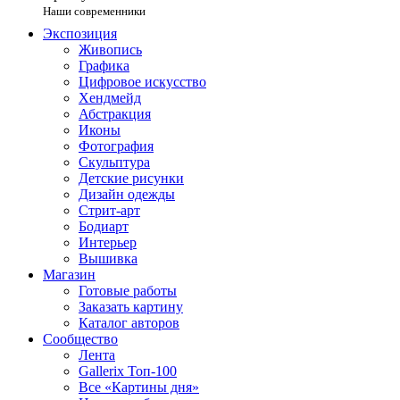
Наши современники
Экспозиция
Живопись
Графика
Цифровое искусство
Хендмейд
Абстракция
Иконы
Фотография
Скульптура
Детские рисунки
Дизайн одежды
Стрит-арт
Бодиарт
Интерьер
Вышивка
Магазин
Готовые работы
Заказать картину
Каталог авторов
Сообщество
Лента
Gallerix Топ-100
Все «Картины дня»