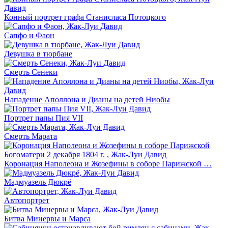
Конный портрет графа Станисласа Потоцкого
Сапфо и Фаон
Девушка в тюрбане
Смерть Сенеки
Нападение Аполлона и Дианы на детей Ниобы
Портрет папы Пия VII
Смерть Марата
Коронация Наполеона и Жозефины в соборе Парижской …
Мадмуазель Дюкрё
Автопортрет
Битва Минервы и Марса