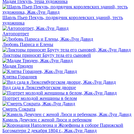
Мадам Пекуль, теща художника
Шарль Пьер Пекуль, подрядчик королевских зданий, тесть
художника
Автопортрет
Любовь Париса и Елены
Ликторы приносят Бруту тела его сыновей
Мадам Трюден
Клятва Горациев
Вид сада в Люксембургском дворце
Портрет молодой женщины в белом
Смерть Сократа
Камиль Демулен с женой Люси и ребенком