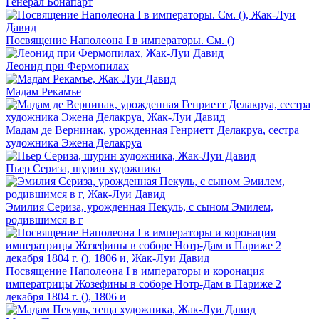
Генерал Бонапарт
Посвящение Наполеона I в императоры. См. ()
Леонид при Фермопилах
Мадам Рекамъе
Мадам де Вернинак, урожденная Генриетт Делакруа, сестра
художника Эжена Делакруа
Пьер Сериза, шурин художника
Эмилия Сериза, урожденная Пекуль, с сыном Эмилем,
родившимся в г
Посвящение Наполеона I в императоры и коронация
императрицы Жозефины в соборе Нотр-Дам в Париже 2
декабря 1804 г. (), 1806 и