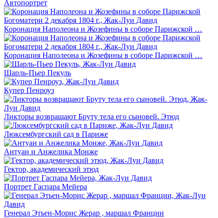
Автопортрет
Коронация Наполеона и Жозефины в соборе Парижской …
Коронация Наполеона и Жозефины в соборе Парижской …
Шарль-Пьер Пекуль
Купер Пенроуз
Ликторы возвращают Бруту тела его сыновей. Этюд
Люксембургский сад в Париже
Антуан и Анжелика Монже
Гектор, академический этюд
Портрет Гаспара Мейера
Генерал Этьен-Морис Жерар , маршал Франции