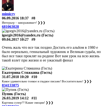
mimicry
06.09.2016 18:37
#8
Интерьер – завораживает!
❯❯❯
681063028
igorgiv2016@yandex.ru (Гость)
09.04.2017 10:27
#9
Очень жаль что все так поздно Достать его альбом в 1980 е
было нереально, гениальный художник и Великая судьба, но
был все таки проклят на родине Вот вам урок на всю жизнь
такой взлет при жизни и ее ужасный финал
Екатерина Стяжкина (Гость)
31.07.2018 10:20
#10
Какое удивительно тонкое и гладкое письмо! Восхитительно!
❯❯❯
834133875
Пупик (Гость)
26.03.2019 14:12
#11
Картина супер!!! Какие эмоции!
❯❯❯