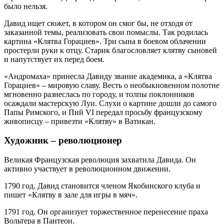
было нельзя.
Давид ищет сюжет, в котором он смог бы, не отходя от
заказанной темы, реализовать свои помыслы. Так родилась
картина «Клятва Горациев». Три сына в боевом облачении
простерли руки к отцу. Старик благословляет клятву сыновей
и напутствует их перед боем.
«Андромаха» принесла Давиду звание академика, а «Клятва
Горациев» – мировую славу. Весть о необыкновенном полотне
мгновенно разнеслась по городу, и толпы поклонников
осаждали мастерскую Луи. Слухи о картине дошли до самого
Папы Римского, и Пий VI передал просьбу французскому
живописцу – привезти «Клятву» в Ватикан.
Художник – революционер
Великая Французская революция захватила Давида. Он
активно участвует в революционном движении.
1790 год. Давид становится членом Якобинского клуба и
пишет «Клятву в зале для игры в мяч».
1791 год. Он организует торжественное перенесение праха
Вольтера в Пантеон.