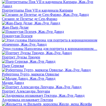
Портретпапы Пия VII и кардинала Капрара
Сюзанн ле Пелетье де Сен-Фаржо
Жан-Пьер Делае
Покинутая Психея
Этюд головы Наполеона для портрета в коронационном…
Портрет Луизы Трюден
Пьер Серизья
Робертина Турто, маркиза Орвилье
Мадам Давид
Портрет Александра Ленуара
Андромаха оплакивает Гектора