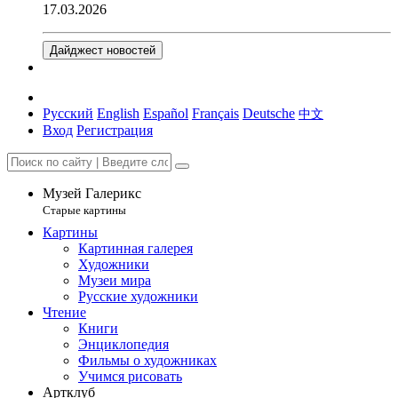
17.03.2026
Дайджест новостей
Русский
English
Español
Français
Deutsche
中文
Вход
Регистрация
Музей Галерикс
Старые картины
Картины
Картинная галерея
Художники
Музеи мира
Русские художники
Чтение
Книги
Энциклопедия
Фильмы о художниках
Учимся рисовать
Артклуб