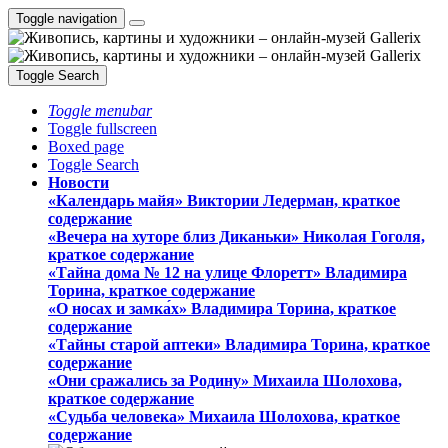
Toggle navigation
Toggle Search
Toggle menubar
Toggle fullscreen
Boxed page
Toggle Search
Новости
«Календарь майя» Виктории Ледерман, краткое
содержание
«Вечера на хуторе близ Диканьки» Николая Гоголя,
краткое содержание
«Тайна дома № 12 на улице Флоретт» Владимира
Торина, краткое содержание
«О носах и замка́х» Владимира Торина, краткое
содержание
«Тайны старой аптеки» Владимира Торина, краткое
содержание
«Они сражались за Родину» Михаила Шолохова,
краткое содержание
«Судьба человека» Михаила Шолохова, краткое
содержание