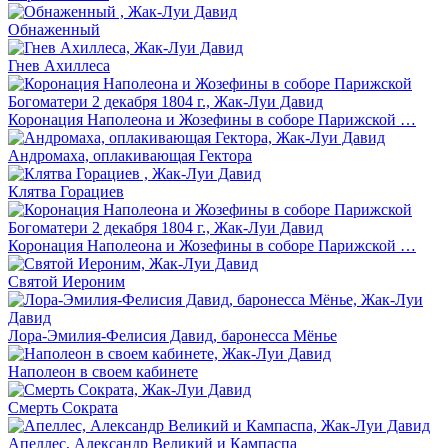
Обнаженный
Гнев Ахиллеса
Коронация Наполеона и Жозефины в соборе Парижской …
Андромаха, оплакивающая Гектора
Клятва Горациев
Коронация Наполеона и Жозефины в соборе Парижской …
Святой Иероним
Лора-Эмилия-Фелисия Давид, баронесса Мёнье
Наполеон в своем кабинете
Смерть Сократа
Апеллес, Александр Великий и Кампаспа