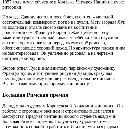
1857 году начал обучение в Коллеже Четырех Наций на курсе
риторики.
Но когда Давиду исполнилось 9 лет, его отец – молодой
состоятельный коммерсант, погиб на дуэли. Мать забрала Луи
из коллежа и отдала своего сына на воспитание
родственникам. Франсуа Бюрон и Жак Демезон сразу
заметили художественный талант у ребёнка. Они служили
архитекторами и желали передать ему своё ремесло,
обеспечивающее хороший доход. Но архитектура племянника
не заинтересовала. Он увлеченно рисовал, а на чертёжи
смотрел равнодушно.
Бюрон отвел Луи к знаменитому парижскому художнику
Франсуа Буше, а тот, увидев рисунки Давида, сразу дал
шестнадцатилетнему юноше рекомендательное письмо к
Вьену – главному придворному живописцу.
Большая Римская премия
Давид стал студентом Королевской Академии живописи. Он
работал с огромным рвением и стремительно двигался к
мастерству. Предмет мечтаний любого студента академии –
Большая Римская премия. Получив её, художник имел
возможность спокойно работать в Италии, учиться рядом с