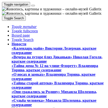
Toggle navigation
Toggle Search
Toggle menubar
Toggle fullscreen
Boxed page
Toggle Search
Новости
«Календарь майя» Виктории Ледерман, краткое
содержание
«Вечера на хуторе близ Диканьки» Николая Гоголя,
краткое содержание
«Тайна дома № 12 на улице Флоретт» Владимира
Торина, краткое содержание
«О носах и замка́х» Владимира Торина, краткое
содержание
«Тайны старой аптеки» Владимира Торина, краткое
содержание
«Они сражались за Родину» Михаила Шолохова,
краткое содержание
«Судьба человека» Михаила Шолохова, краткое
содержание