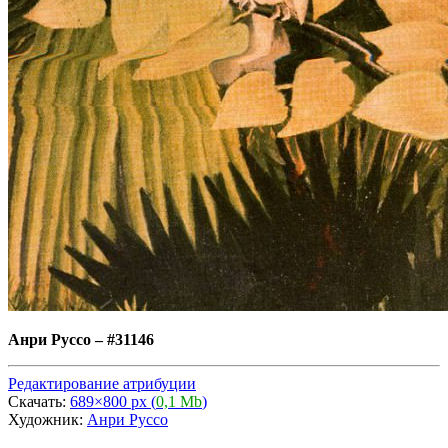
Анри Руссо
–
#31146
Редактирование атрибуции
Скачать:
689×800 px (
0,1 Mb
)
Художник:
Анри Руссо