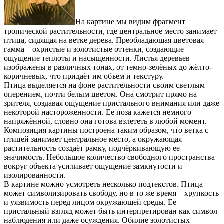
На картине мы видим фрагмент
тропической растительности, где центральное место занимает
птица, сидящая на ветке дерева. Преобладающая цветовая
гамма – охристые и золотистые оттенки, создающие
ощущение теплоты и насыщенности. Листья деревьев
изображены в различных тонах, от темно-зелёных до жёлто-
коричневых, что придаёт им объем и текстуру.
Птица выделяется на фоне растительности своим светлым
оперением, почти белым цветом. Она смотрит прямо на
зрителя, создавая ощущение пристального внимания или даже
некоторой настороженности. Ее поза кажется немного
напряжённой, словно она готова взлететь в любой момент.
Композиция картины построена таким образом, что ветка с
птицей занимает центральное место, а окружающая
растительность создаёт рамку, подчёркивающую ее
значимость. Небольшое количество свободного пространства
вокруг объекта усиливает ощущение замкнутости и
изолированности.
В картине можно усмотреть несколько подтекстов. Птица
может символизировать свободу, но в то же время – хрупкость
и уязвимость перед лицом окружающей среды. Ее
пристальный взгляд может быть интерпретирован как символ
наблюдения или даже осуждения. Обилие золотистых