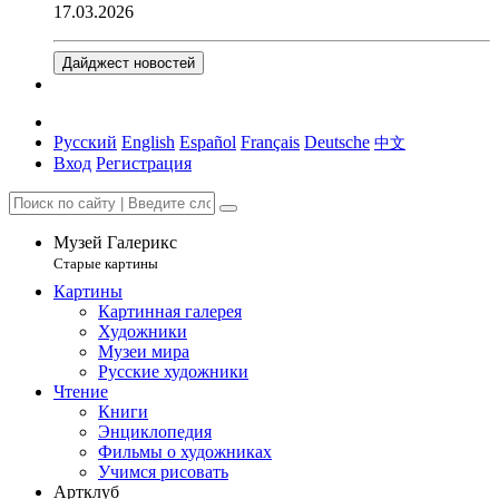
17.03.2026
Дайджест новостей
Русский
English
Español
Français
Deutsche
中文
Вход
Регистрация
Музей Галерикс
Старые картины
Картины
Картинная галерея
Художники
Музеи мира
Русские художники
Чтение
Книги
Энциклопедия
Фильмы о художниках
Учимся рисовать
Артклуб