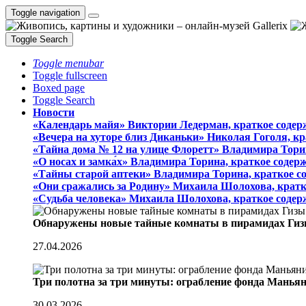
Toggle navigation
Toggle Search
Toggle menubar
Toggle fullscreen
Boxed page
Toggle Search
Новости
«Календарь майя» Виктории Ледерман, краткое содер
«Вечера на хуторе близ Диканьки» Николая Гоголя, к
«Тайна дома № 12 на улице Флоретт» Владимира Тори
«О носах и замка́х» Владимира Торина, краткое содер
«Тайны старой аптеки» Владимира Торина, краткое с
«Они сражались за Родину» Михаила Шолохова, кратк
«Судьба человека» Михаила Шолохова, краткое содер
Обнаружены новые тайные комнаты в пирамидах Гиз
27.04.2026
Три полотна за три минуты: ограбление фонда Манья
30.03.2026