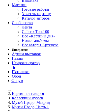
Вышивка
Магазин
Готовые работы
Заказать картину
Каталог авторов
Сообщество
Лента
Gallerix Топ-100
Все «Картины дня»
Новые альбомы
Все авторы Артклуба
Интерактив
Афиша выставок
Пазлы
Нейрогенератор
🔥
Пятнашки
Обои
Форум
Картинная галерея
Коллекции музеев
Музей Прадо, Мадрид
Музей Прадо, Часть 1