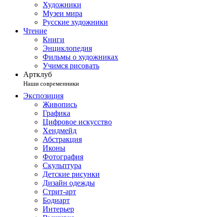
Художники
Музеи мира
Русские художники
Чтение
Книги
Энциклопедия
Фильмы о художниках
Учимся рисовать
Артклуб
Наши современники
Экспозиция
Живопись
Графика
Цифровое искусство
Хендмейд
Абстракция
Иконы
Фотография
Скульптура
Детские рисунки
Дизайн одежды
Стрит-арт
Бодиарт
Интерьер