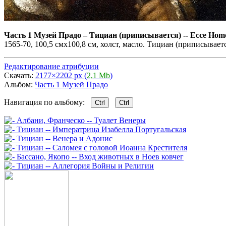
Часть 1 Музей Прадо
–
Тициан (приписывается) -- Ecce Hom
1565-70, 100,5 смx100,8 см, холст, масло. Тициан (приписывае
Редактирование атрибуции
Скачать:
2177×2202 px (
2,1 Mb
)
Альбом:
Часть 1 Музей Прадо
Навигация по альбому:
Ctrl
Ctrl