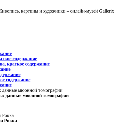
жание
раткое содержание
на, краткое содержание
жание
одержание
ое содержание
жание
ы: данные мюонной томографии
ни Рокка