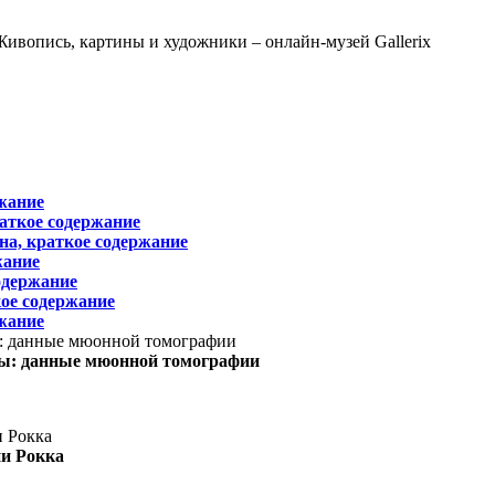
жание
раткое содержание
на, краткое содержание
жание
одержание
ое содержание
жание
ы: данные мюонной томографии
ни Рокка