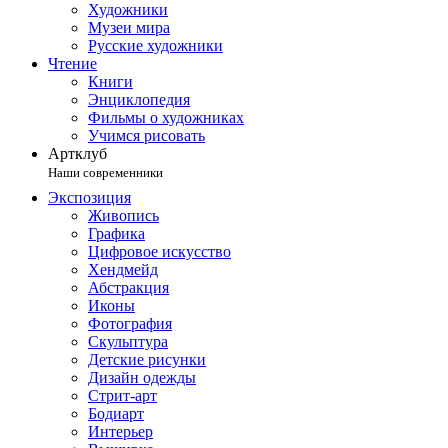
Художники
Музеи мира
Русские художники
Чтение
Книги
Энциклопедия
Фильмы о художниках
Учимся рисовать
Артклуб
Наши современники
Экспозиция
Живопись
Графика
Цифровое искусство
Хендмейд
Абстракция
Иконы
Фотография
Скульптура
Детские рисунки
Дизайн одежды
Стрит-арт
Бодиарт
Интерьер