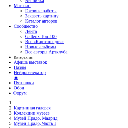
Вышивка
Магазин
Готовые работы
Заказать картину
Каталог авторов
Сообщество
Лента
Gallerix Топ-100
Все «Картины дня»
Новые альбомы
Все авторы Артклуба
Интерактив
Афиша выставок
Пазлы
Нейрогенератор
🔥
Пятнашки
Обои
Форум
Картинная галерея
Коллекции музеев
Музей Прадо, Мадрид
Музей Прадо, Часть 1