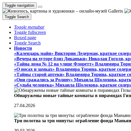
Toggle navigation
Toggle Search
Toggle menubar
Toggle fullscreen
Boxed page
Toggle Search
Новости
«Календарь майя» Виктории Ледерман, краткое содер
«Вечера на хуторе близ Диканьки» Николая Гоголя, к
«Тайна дома № 12 на улице Флоретт» Владимира Тори
«О носах и замка́х» Владимира Торина, краткое содер
«Тайны старой аптеки» Владимира Торина, краткое с
«Они сражались за Родину» Михаила Шолохова, кратк
«Судьба человека» Михаила Шолохова, краткое содер
Обнаружены новые тайные комнаты в пирамидах Гиз
27.04.2026
Три полотна за три минуты: ограбление фонда Манья
30.03.2026