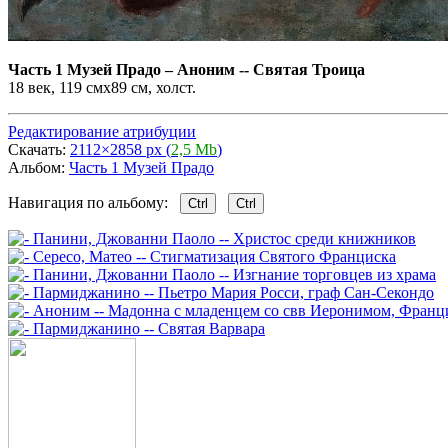
Часть 1 Музей Прадо
–
Аноним -- Святая Троица
18 век, 119 смx89 см, холст.
Редактирование атрибуции
Скачать:
2112×2858 px (
2,5 Mb
)
Альбом:
Часть 1 Музей Прадо
Навигация по альбому:
Ctrl
Ctrl