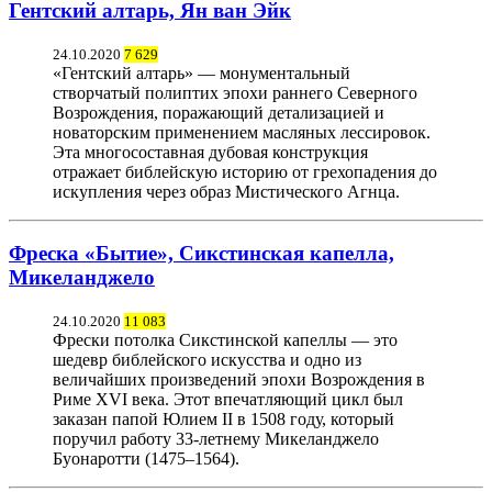
Гентский алтарь, Ян ван Эйк
24.10.2020
7 629
«Гентский алтарь» — монументальный
створчатый полиптих эпохи раннего Северного
Возрождения, поражающий детализацией и
новаторским применением масляных лессировок.
Эта многосоставная дубовая конструкция
отражает библейскую историю от грехопадения до
искупления через образ Мистического Агнца.
Фреска «Бытие», Сикстинская капелла,
Микеланджело
24.10.2020
11 083
Фрески потолка Сикстинской капеллы — это
шедевр библейского искусства и одно из
величайших произведений эпохи Возрождения в
Риме XVI века. Этот впечатляющий цикл был
заказан папой Юлием II в 1508 году, который
поручил работу 33-летнему Микеланджело
Буонаротти (1475–1564).