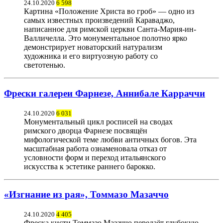
24.10.2020
6 598
Картина «Положение Христа во гроб» — одно из
самых известных произведений Караваджо,
написанное для римской церкви Санта-Мария-ин-
Валличелла. Это монументальное полотно ярко
демонстрирует новаторский натурализм
художника и его виртуозную работу со
светотенью.
Фрески галереи Фарнезе, Аннибале Карраччи
24.10.2020
6 031
Монументальный цикл росписей на сводах
римского дворца Фарнезе посвящён
мифологической теме любви античных богов. Эта
масштабная работа ознаменовала отказ от
условности форм и переход итальянского
искусства к эстетике раннего барокко.
«Изгнание из рая», Томмазо Мазаччо
24.10.2020
4 405
Фреска кисти Томмазо Мазаччо передаёт глубокую