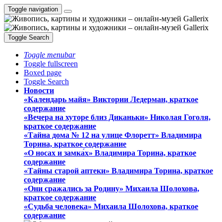
Toggle navigation
Toggle Search
Toggle menubar
Toggle fullscreen
Boxed page
Toggle Search
Новости
«Календарь майя» Виктории Ледерман, краткое
содержание
«Вечера на хуторе близ Диканьки» Николая Гоголя,
краткое содержание
«Тайна дома № 12 на улице Флоретт» Владимира
Торина, краткое содержание
«О носах и замка́х» Владимира Торина, краткое
содержание
«Тайны старой аптеки» Владимира Торина, краткое
содержание
«Они сражались за Родину» Михаила Шолохова,
краткое содержание
«Судьба человека» Михаила Шолохова, краткое
содержание