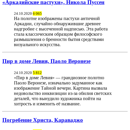
«Аркадийские пастухи», Никола Пуссен
24.10.2020
6 065
На полотне изображены пастухи античной
Аркадии, случайно обнаружившие древнее
надгробие с высеченной надписью. Эта работа
стала классическим образцом философского
размышления о бренности бытия средствами
визуального искусства.
Пир в доме Левия, Паоло Веронезе
24.10.2020
5 812
«Пир в доме Левия» — грандиозное полотно
Паоло Веронезе, изначально задуманное как
изображение Тайной вечери. Картина вызвала
недовольство инквизиции из-за обилия светских
деталей, что вынудило художника пойти на
хитрость и изменить её название.
Погребение Христа, Караваджо