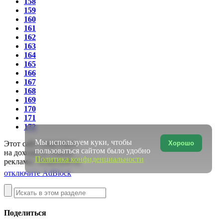
158
159
160
161
162
163
164
165
166
167
168
169
170
171
172
Мы используем куки, чтобы
Хорошо
Этот сайт существует
пользоваться сайтом было удобно
на доходы от показа
Политика конфиденциальности
рекламы. Пожалуйста,
отключите AdBlock
Поделиться