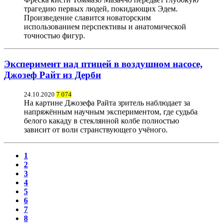
трагедию первых людей, покидающих Эдем.
Произведение славится новаторским
использованием перспективы и анатомической
точностью фигур.
Эксперимент над птицей в воздушном насосе,
Джозеф Райт из Дерби
24.10.2020
7 074
На картине Джозефа Райта зритель наблюдает за
напряжённым научным экспериментом, где судьба
белого какаду в стеклянной колбе полностью
зависит от воли странствующего учёного.
1
2
3
4
5
6
7
8