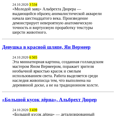
24.10.2020
3 534
«Молодой заяц» Альбрехта Дюрера —
выдающийся образец анималистической акварели
начала шестнадцатого века. Произведение
демонстрирует невероятную анатомическую
точность и виртуозную проработку текстуры
шерсти животного.
Девушка в красной шляпе, Ян Вермеер
24.10.2020
6 505
Эта миниатюрная картина, созданная голландским
мастером Яном Вермеером, поражает зрителя
необычной яркостью красок и смелым
использованием света. Работа выделяется среди
наследия живописца тем, что выполнена на
деревянной доске, а не на традиционном холсте.
«Большой кусок дёрна», Альбрехт Дюрер
24.10.2020
3 439
«Большой кусок дёрна» — детализированный