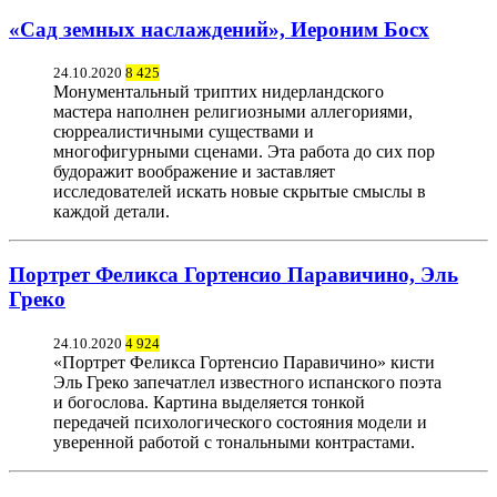
«Сад земных наслаждений», Иероним Босх
24.10.2020
8 425
Монументальный триптих нидерландского
мастера наполнен религиозными аллегориями,
сюрреалистичными существами и
многофигурными сценами. Эта работа до сих пор
будоражит воображение и заставляет
исследователей искать новые скрытые смыслы в
каждой детали.
Портрет Феликса Гортенсио Паравичино, Эль
Греко
24.10.2020
4 924
«Портрет Феликса Гортенсио Паравичино» кисти
Эль Греко запечатлел известного испанского поэта
и богослова. Картина выделяется тонкой
передачей психологического состояния модели и
уверенной работой с тональными контрастами.