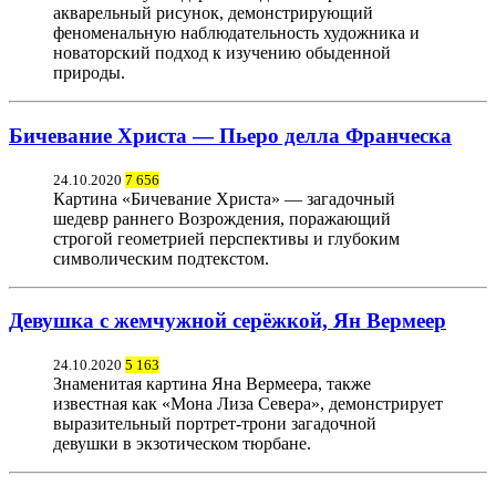
акварельный рисунок, демонстрирующий
феноменальную наблюдательность художника и
новаторский подход к изучению обыденной
природы.
Бичевание Христа — Пьеро делла Франческа
24.10.2020
7 656
Картина «Бичевание Христа» — загадочный
шедевр раннего Возрождения, поражающий
строгой геометрией перспективы и глубоким
символическим подтекстом.
Девушка с жемчужной серёжкой, Ян Вермеер
24.10.2020
5 163
Знаменитая картина Яна Вермеера, также
известная как «Мона Лиза Севера», демонстрирует
выразительный портрет-трони загадочной
девушки в экзотическом тюрбане.